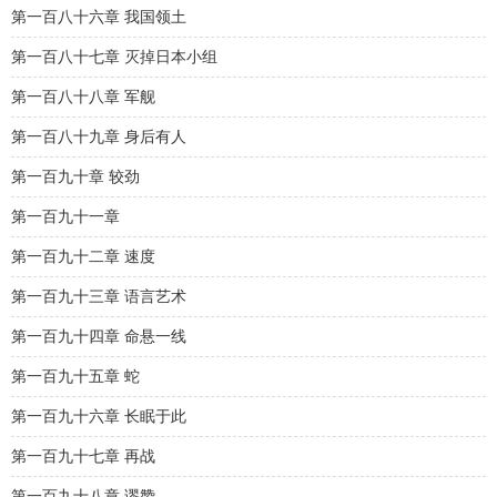
第一百八十六章 我国领土
第一百八十七章 灭掉日本小组
第一百八十八章 军舰
第一百八十九章 身后有人
第一百九十章 较劲
第一百九十一章
第一百九十二章 速度
第一百九十三章 语言艺术
第一百九十四章 命悬一线
第一百九十五章 蛇
第一百九十六章 长眠于此
第一百九十七章 再战
第一百九十八章 谬赞