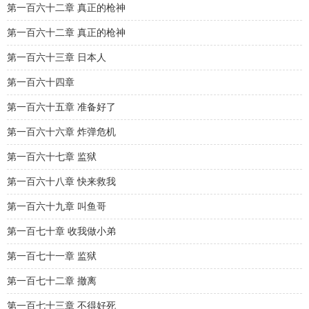
第一百六十二章 真正的枪神
第一百六十二章 真正的枪神
第一百六十三章 日本人
第一百六十四章
第一百六十五章 准备好了
第一百六十六章 炸弹危机
第一百六十七章 监狱
第一百六十八章 快来救我
第一百六十九章 叫鱼哥
第一百七十章 收我做小弟
第一百七十一章 监狱
第一百七十二章 撤离
第一百七十三章 不得好死