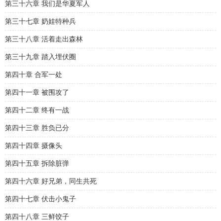
第三十六章 我们是华夏军人
第三十七章 奶娃特种兵
第三十八章 活着走出森林
第三十九章 踏入埋伏圈
第四十章 合军一处
第四十一章 被围攻了
第四十二章 终有一战
第四十三章 胜负已分
第四十四章 摄像头
第四十五章 拆除脏弹
第四十六章 好兄弟，同生共死
第四十七章 伏击小鬼子
第四十八章 三鲜饺子