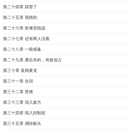
第二十四章 踩雷了
第二十五章 我猜的
第二十六章 抢滩登陆战
第二十七章 还有两人活着
第二十八章 一级戒备
第二十九章 袭击岛屿，有效攻占
第三十章 直捣黄龙
第三十一章 合训
第三十二章 受挫
第三十三章 混入敌方
第三十四章 闯入控制室
第三十五章 调转船头