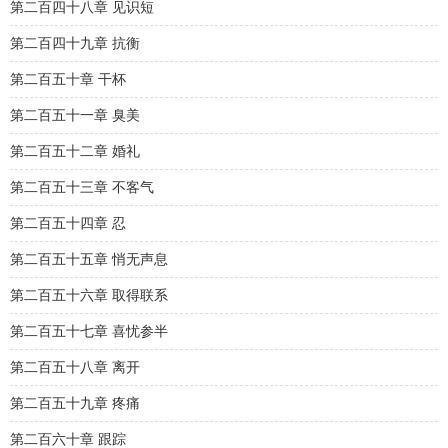
第二百四十八章 见识短
第二百四十九章 抗衡
第二百五十章 干杯
第二百五十一章 臭美
第二百五十二章 婚礼
第二百五十三章 不客气
第二百五十四章 忍
第二百五十五章 悄无声息
第二百五十六章 取得联系
第二百五十七章 喜忧参半
第二百五十八章 离开
第二百五十九章 疼痛
第二百六十章 跟踪