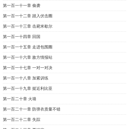
第一百一十一章 偷袭
第一百一十二章 踏入伏击圈
第一百一十三章 击毙米歇尔
第一百一十四章 回国
第一百一十五章 走进包围圈
第一百一十六章 敌方情报站
第一百一十七章 一对一对决
第一百一十八章 加紧训练
第一百一十九章 挺近利比亚
第一百二十章 火墙
第一百二十一章 防弹衣质量不错
第一百二十二章 失踪