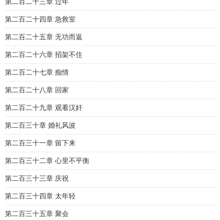
第二百二十三章 过年
第二百二十四章 急救室
第二百二十五章 无功而返
第二百二十六章 招架不住
第二百二十七章 痴情
第二百二十八章 回家
第二百二十九章 观看汉奸
第二百三十章 婚礼风波
第二百三十一章 留下来
第二百三十二章 心里不平衡
第二百三十三章 庆祝
第二百三十四章 太年轻
第二百三十五章 聚会