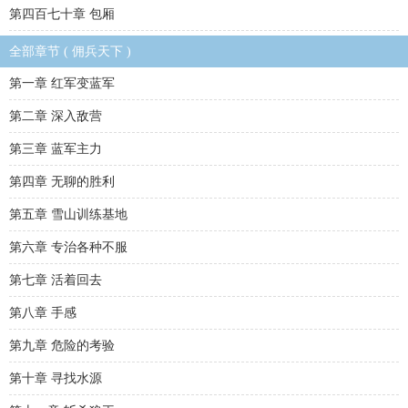
第四百七十章 包厢
全部章节 ( 佣兵天下 )
第一章 红军变蓝军
第二章 深入敌营
第三章 蓝军主力
第四章 无聊的胜利
第五章 雪山训练基地
第六章 专治各种不服
第七章 活着回去
第八章 手感
第九章 危险的考验
第十章 寻找水源