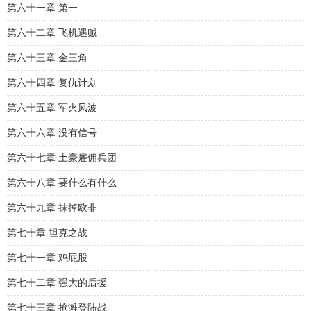
第六十一章 第一
第六十二章 飞机遇贼
第六十三章 金三角
第六十四章 复仇计划
第六十五章 军火风波
第六十六章 没有信号
第六十七章 土豪雇佣兵团
第六十八章 要什么有什么
第六十九章 抹掉欧非
第七十章 坦克之战
第七十一章 鸡屁股
第七十二章 强大的后援
第七十三章 抢滩登陆战